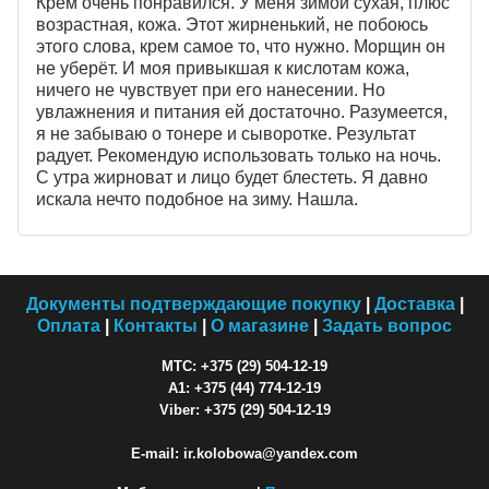
Крем очень понравился. У меня зимой сухая, плюс
возрастная, кожа. Этот жирненький, не побоюсь
этого слова, крем самое то, что нужно. Морщин он
не уберёт. И моя привыкшая к кислотам кожа,
ничего не чувствует при его нанесении. Но
увлажнения и питания ей достаточно. Разумеется,
я не забываю о тонере и сыворотке. Результат
радует. Рекомендую использовать только на ночь.
С утра жирноват и лицо будет блестеть. Я давно
искала нечто подобное на зиму. Нашла.
Документы подтверждающие покупку
|
Доставка
|
Оплата
|
Контакты
|
О магазине
|
Задать вопрос
МТС: +375 (29) 504-12-19
A1: +375 (44) 774-12-19
Viber: +375 (29) 504-12-19
E-mail: ir.kolobowa@yandex.com