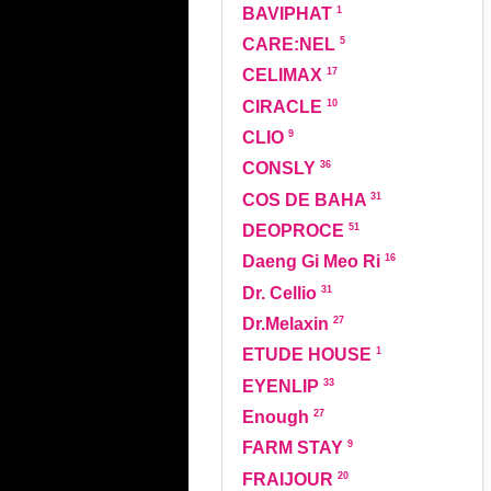
1
BAVIPHAT
5
CARE:NEL
17
CELIMAX
10
CIRACLE
9
CLIO
36
CONSLY
31
COS DE BAHA
51
DEOPROCE
16
Daeng Gi Meo Ri
31
Dr. Cellio
27
Dr.Melaxin
1
ETUDE HOUSE
33
EYENLIP
27
Enough
9
FARM STAY
20
FRAIJOUR