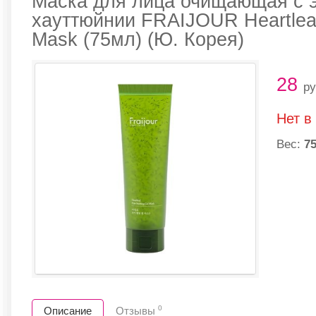
Маска для лица очищающая с 
хауттюйнии FRAIJOUR Heartleaf
Mask (75мл) (Ю. Корея)
28
ру
Нет в
Вес:
75
0
Описание
Отзывы