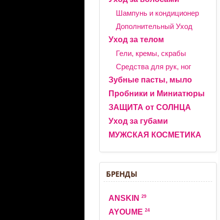
Шампунь и кондиционер
Дополнительный Уход
Уход за телом
Гели, кремы, скрабы
Средства для рук, ног
Зубные пасты, мыло
Пробники и Миниатюры
ЗАЩИТА от СОЛНЦА
Уход за губами
МУЖСКАЯ КОСМЕТИКА
БРЕНДЫ
29
ANSKIN
24
AYOUME