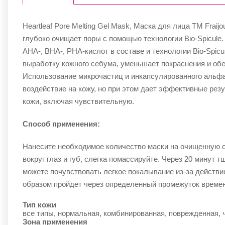
Heartleaf Pore Melting Gel Mask, Маска для лица ТМ Frai
глубоко очищает поры с помощью технологии Bio-Spicule
AHA-, BHA-, PHA-кислот в составе и технологии Bio-Spicu
выработку кожного себума, уменьшает покраснения и об
Использование микрочастиц и инкапсулированного альф
воздействие на кожу, но при этом дает эффективные рез
кожи, включая чувствительную.
Способ применения:
Нанесите необходимое количество маски на очищенную с
вокруг глаз и губ, слегка помассируйте. Через 20 минут 
можете почувствовать легкое покалывание из-за действи
образом пройдет через определенный промежуток времен
Тип кожи
все типы, нормальная, комбинированная, поврежденная, 
Зона применения