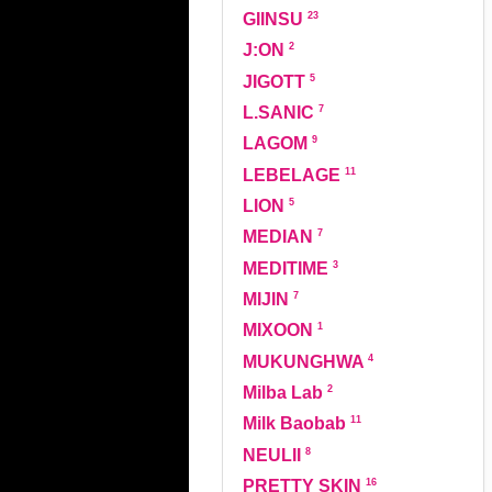
23
GIINSU
2
J:ON
5
JIGOTT
7
L.SANIC
9
LAGOM
11
LEBELAGE
5
LION
7
MEDIAN
3
MEDITIME
7
MIJIN
1
MIXOON
4
MUKUNGHWA
2
Milba Lab
11
Milk Baobab
8
NEULII
16
PRETTY SKIN