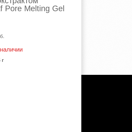
экстрактом
 Pore Melting Gel
б.
 наличии
 г