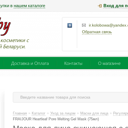
купки в
нашем каталоге
Вход для п
ir.kolobowa@yandex
Обратная связь
косметики с
й Беларуси.
Доставка и Оплата
Контакты
О магазине
»
»
»
»
Главная
Каталог
Уход за лицом
Маски для лица
Регуляр
FRAIJOUR Heartleaf Pore Melting Gel Mask (75мл)