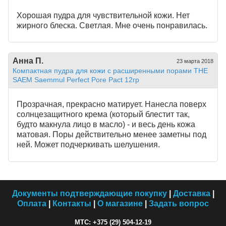
Хорошая пудра для чувствительной кожи. Нет
жирного блеска. Светлая. Мне очень понравилась.
Анна П.
23 марта 2018
Компактная пудра для кожи с расширенными порами THE
SAEM Saemmul Perfect Pore Pact 12гр
Прозрачная, прекрасно матирует. Нанесла поверх
солнцезащитного крема (который блестит так,
будто макнула лицо в масло) - и весь день кожа
матовая. Поры действительно менее заметны под
ней. Может подчеркивать шелушения.
Документы подтверждающие покупку
|
Доставка
|
Оплата
|
Контакты
|
О магазине
|
Задать вопрос
МТС: +375 (29) 504-12-19