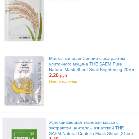
Маска тканевая Сияние с экстрактом
улиточного муцина THE SAEM Pure
Natural Mask Sheet Snail Brightening 20мл
2.20
руб.
Нет в наличии
Успокаивающая тканевая маска с
экстрактом центеллы азиатской THE
SAEM Natural Centella Mask Sheet ,21 мл