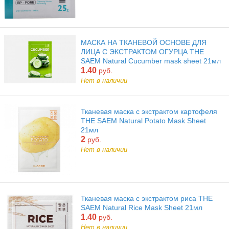
МАСКА НА ТКАНЕВОЙ ОСНОВЕ ДЛЯ
ЛИЦА С ЭКСТРАКТОМ ОГУРЦА THE
SAEM Natural Cucumber mask sheet 21мл
1.40
руб.
Нет в наличии
Тканевая маска с экстрактом картофеля
THE SAEM Natural Potato Mask Sheet
21мл
2
руб.
Нет в наличии
Тканевая маска с экстрактом риса THE
SAEM Natural Rice Mask Sheet 21мл
1.40
руб.
Нет в наличии