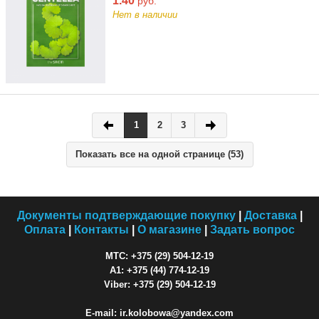
1.40
руб.
Нет в наличии
1
2
3
Показать все на одной странице (53)
Документы подтверждающие покупку
|
Доставка
|
Оплата
|
Контакты
|
О магазине
|
Задать вопрос
МТС: +375 (29) 504-12-19
A1: +375 (44) 774-12-19
Viber: +375 (29) 504-12-19
E-mail: ir.kolobowa@yandex.com