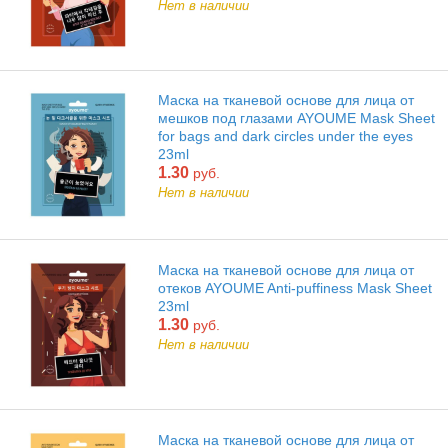
Нет в наличии
Маска на тканевой основе для лица от
мешков под глазами AYOUME Mask Sheet
for bags and dark circles under the eyes
23ml
1.30
руб.
Нет в наличии
Маска на тканевой основе для лица от
отеков AYOUME Anti-puffiness Mask Sheet
23ml
1.30
руб.
Нет в наличии
Маска на тканевой основе для лица от