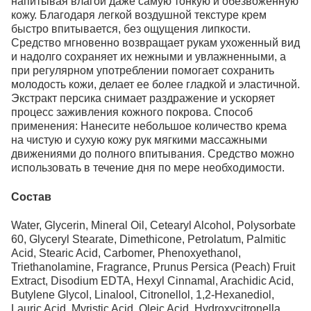
напитывая влагой даже самую тонкую и обезвоженную
кожу. Благодаря легкой воздушной текстуре крем
быстро впитывается, без ощущения липкости.
Средство мгновенно возвращает рукам ухоженный вид
и надолго сохраняет их нежными и увлажненными, а
при регулярном употреблении помогает сохранить
молодость кожи, делает ее более гладкой и эластичной.
Экстракт персика снимает раздражение и ускоряет
процесс заживления кожного покрова. Способ
применения: Нанесите небольшое количество крема
на чистую и сухую кожу рук мягкими массажными
движениями до полного впитывания. Средство можно
использовать в течение дня по мере необходимости.
Состав
Water, Glycerin, Mineral Oil, Cetearyl Alcohol, Polysorbate
60, Glyceryl Stearate, Dimethicone, Petrolatum, Palmitic
Acid, Stearic Acid, Carbomer, Phenoxyethanol,
Triethanolamine, Fragrance, Prunus Persica (Peach) Fruit
Extract, Disodium EDTA, Hexyl Cinnamal, Arachidic Acid,
Butylene Glycol, Linalool, Citronellol, 1,2-Hexanediol,
Lauric Acid, Myristic Acid, Oleic Acid, Hydroxycitronella