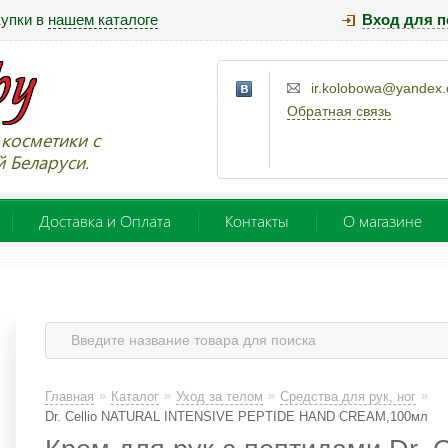
купки в
нашем каталоге
Вход для п
ir.kolobowa@yandex
Обратная связь
косметики с
й Беларуси.
Доставка и Оплата
Контакты
О магазине
»
»
»
»
Главная
Каталог
Уход за телом
Средства для рук, ног
Dr. Cellio NATURAL INTENSIVE PEPTIDE HAND CREAM,100мл