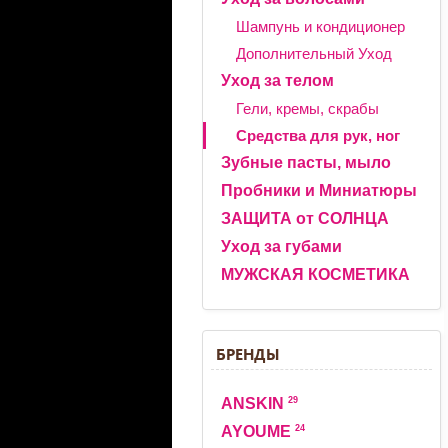
Шампунь и кондиционер
Дополнительный Уход
Уход за телом
Гели, кремы, скрабы
Средства для рук, ног
Зубные пасты, мыло
Пробники и Миниатюры
ЗАЩИТА от СОЛНЦА
Уход за губами
МУЖСКАЯ КОСМЕТИКА
БРЕНДЫ
29
ANSKIN
24
AYOUME