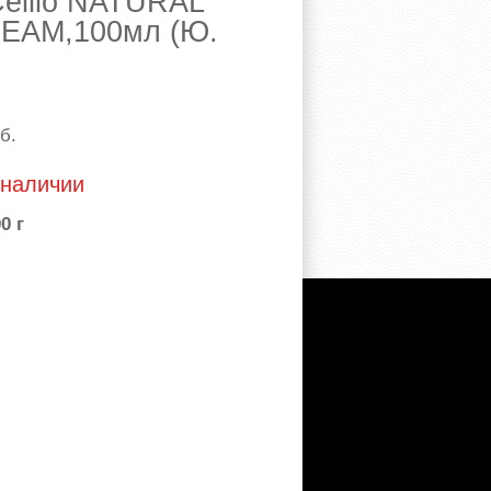
Cellio NATURAL
EAM,100мл (Ю.
б.
 наличии
0 г