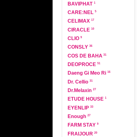
1
BAVIPHAT
5
CARE:NEL
17
CELIMAX
10
CIRACLE
9
CLIO
36
CONSLY
31
COS DE BAHA
51
DEOPROCE
16
Daeng Gi Meo Ri
31
Dr. Cellio
27
Dr.Melaxin
1
ETUDE HOUSE
33
EYENLIP
27
Enough
9
FARM STAY
20
FRAIJOUR