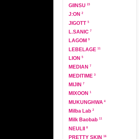
23
GIINSU
2
J:ON
5
JIGOTT
7
L.SANIC
9
LAGOM
11
LEBELAGE
5
LION
7
MEDIAN
3
MEDITIME
7
MIJIN
1
MIXOON
4
MUKUNGHWA
2
Milba Lab
11
Milk Baobab
8
NEULII
16
PRETTY SKIN