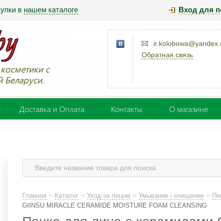
купки в
нашем каталоге
Вход для п
ir.kolobowa@yandex
Обратная связь
косметики с
й Беларуси.
Доставка и Оплата
Контакты
О магазине
»
»
»
»
Главная
Каталог
Уход за лицом
Умывание / очищение
Пе
GIINSU MIRACLE CERAMIDE MOISTURE FOAM CLEANSING