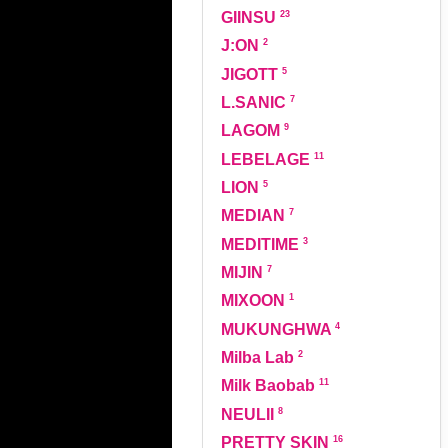
23
GIINSU
2
J:ON
5
JIGOTT
7
L.SANIC
9
LAGOM
11
LEBELAGE
5
LION
7
MEDIAN
3
MEDITIME
7
MIJIN
1
MIXOON
4
MUKUNGHWA
2
Milba Lab
11
Milk Baobab
8
NEULII
16
PRETTY SKIN