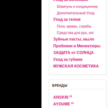
Шампунь и кондиционер
Дополнительный Уход
Уход за телом
Гели, кремы, скрабы
Средства для рук, ног
Зубные пасты, мыло
Пробники и Миниатюры
ЗАЩИТА от СОЛНЦА
Уход за губами
МУЖСКАЯ КОСМЕТИКА
БРЕНДЫ
29
ANSKIN
24
AYOUME