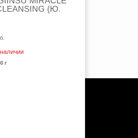
 GIINSU MIRACLE
LEANSING (Ю.
б.
 наличии
0 г