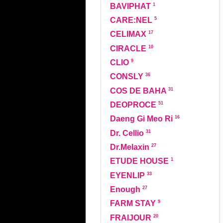
1
BAVIPHAT
5
CARE:NEL
17
CELIMAX
10
CIRACLE
9
CLIO
36
CONSLY
31
COS DE BAHA
51
DEOPROCE
16
Daeng Gi Meo Ri
31
Dr. Cellio
27
Dr.Melaxin
1
ETUDE HOUSE
33
EYENLIP
27
Enough
9
FARM STAY
20
FRAIJOUR