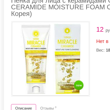
Пенка для лица с керамидами
CERAMIDE MOISTURE FOAM C
Корея)
12
ру
Нет в
Вес:
18
0
Описание
Отзывы