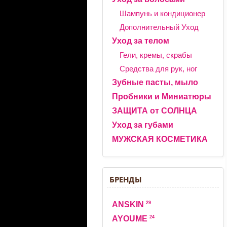
Шампунь и кондиционер
Дополнительный Уход
Уход за телом
Гели, кремы, скрабы
Средства для рук, ног
Зубные пасты, мыло
Пробники и Миниатюры
ЗАЩИТА от СОЛНЦА
Уход за губами
МУЖСКАЯ КОСМЕТИКА
БРЕНДЫ
29
ANSKIN
24
AYOUME