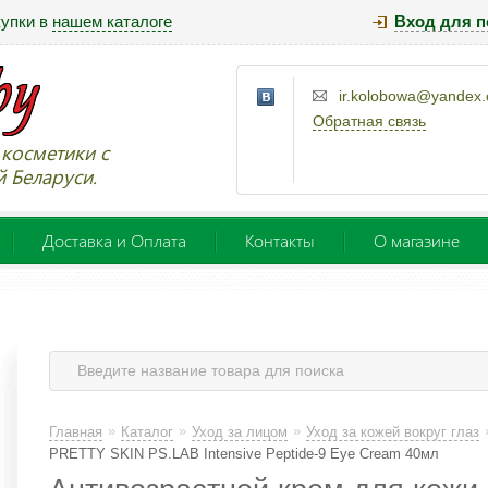
купки в
нашем каталоге
Вход для п
ir.kolobowa@yandex
Обратная связь
косметики с
й Беларуси.
Доставка и Оплата
Контакты
О магазине
»
»
»
Главная
Каталог
Уход за лицом
Уход за кожей вокруг глаз
PRETTY SKIN PS.LAB Intensive Peptide-9 Eye Cream 40мл