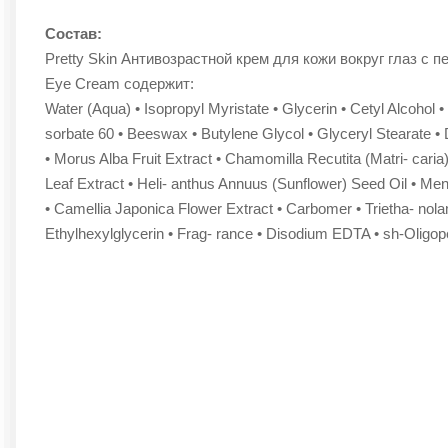
Состав:
Pretty Skin Антивозрастной крем для кожи вокруг глаз с п
Eye Cream содержит:
Water (Aqua) • Isopropyl Myristate • Glycerin • Cetyl Alcohol • 
sorbate 60 • Beeswax • Butylene Glycol • Glyceryl Stearate •
• Morus Alba Fruit Extract • Chamomilla Recutita (Matri- caria)
Leaf Extract • Heli- anthus Annuus (Sunflower) Seed Oil • Men
• Camellia Japonica Flower Extract • Carbomer • Trietha- nola
Ethylhexylglycerin • Frag- rance • Disodium EDTA • sh-Oligop