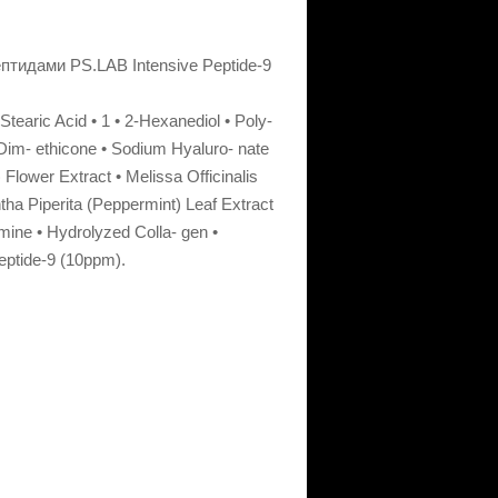
ептидами PS.LAB Intensive Peptide-9
Stearic Acid • 1 • 2-Hexanediol • Poly-
 Dim- ethicone • Sodium Hyaluro- nate
 Flower Extract • Melissa Officinalis
tha Piperita (Peppermint) Leaf Extract
mine • Hydrolyzed Colla- gen •
eptide-9 (10ppm).