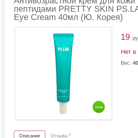
Антивозрастной крем для кожи в
пептидами PRETTY SKIN PS.LAB
Eye Cream 40мл (Ю. Корея)
19
ру
Нет в
Вес:
40
0
Описание
Отзывы