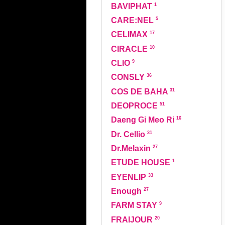
1
BAVIPHAT
5
CARE:NEL
17
CELIMAX
10
CIRACLE
9
CLIO
36
CONSLY
31
COS DE BAHA
51
DEOPROCE
16
Daeng Gi Meo Ri
31
Dr. Cellio
27
Dr.Melaxin
1
ETUDE HOUSE
33
EYENLIP
27
Enough
9
FARM STAY
20
FRAIJOUR