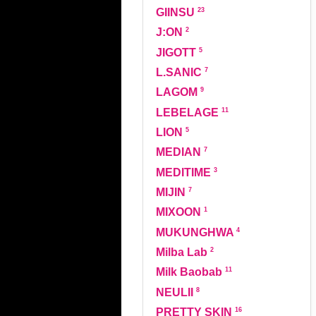
23
GIINSU
2
J:ON
5
JIGOTT
7
L.SANIC
9
LAGOM
11
LEBELAGE
5
LION
7
MEDIAN
3
MEDITIME
7
MIJIN
1
MIXOON
4
MUKUNGHWA
2
Milba Lab
11
Milk Baobab
8
NEULII
16
PRETTY SKIN