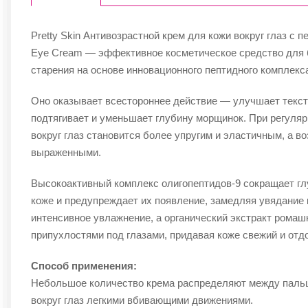
Pretty Skin Антивозрастной крем для кожи вокруг глаз с п
Eye Cream — эффективное косметическое средство для
старения на основе инновационного пептидного комплекс
Оно оказывает всестороннее действие — улучшает текст
подтягивает и уменьшает глубину морщинок. При регуля
вокруг глаз становится более упругим и эластичным, а в
выраженными.
Высокоактивный комплекс олигопептидов-9 сокращает г
коже и предупреждает их появление, замедляя увядание 
интенсивное увлажнение, а органический экстракт ромаш
припухлостями под глазами, придавая коже свежий и отд
Способ применения:
Небольшое количество крема распределяют между пальц
вокруг глаз легкими вбивающими движениями.