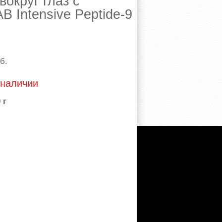
округ глаз с
 Intensive Peptide-9
б.
 наличии
 г