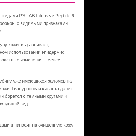
ептидами PS.LAB Intensive Peptide-9
 борьбы с видимыми признаками
а.
уру кожи, выравнивает,
рном использовании эпидермис
озрастные изменения – менее
лубину уже имеющихся заломов на
кожи. Гиалуроновая кислота дарит
ки борется с темными кругами и
охнувший вид.
ами и наносят на очищенную кожу