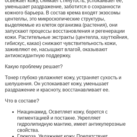
освежает кожу, снимает стянутость, успокаивает ее,
уменьшает раздражение, заботится о сохранности
кожного барьера. В состав крема входят экзосомы
центеллы, это микроскопические структуры,
выделяемые из клеток организма (растения), они
запускают процессы восстановления и регенерации
кожи. Растительные экстракты (центелла, хауттюйния,
гибискус, какао) снижают чувствительность кожи,
заживляют ее, насыщают влагой, оказывают
антиоксидантную поддержку.
Какую проблему решает?
Тонер глубоко увлажняет кожу, устраняет сухость и
шелушения. Он успокаивает кожу, уменьшает
раздражение и красноту, восстанавливает ее.
Что в составе?
Ниацинамид.
Осветляет кожу, борется с
пигментацией и постакне. Укрепляет
гидролипидную мантию, имеет антикуперозные
свойства.
Глюкоза.
Увлажняет кожу. Препятствует