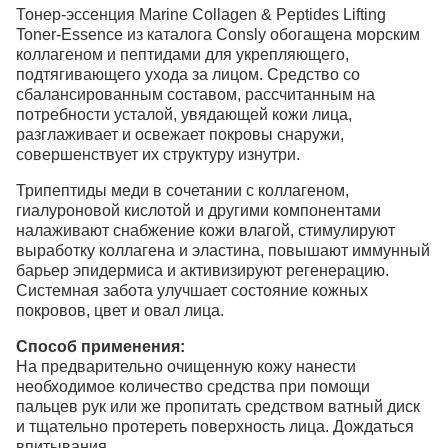
Тонер-эссенция Marine Collagen & Peptides Lifting
Toner-Essence из каталога Consly обогащена морским
коллагеном и пептидами для укрепляющего,
подтягивающего ухода за лицом. Средство со
сбалансированным составом, рассчитанным на
потребности усталой, увядающей кожи лица,
разглаживает и освежает покровы снаружи,
совершенствует их структуру изнутри.
Трипептиды меди в сочетании с коллагеном,
гиалуроновой кислотой и другими компонентами
налаживают снабжение кожи влагой, стимулируют
выработку коллагена и эластина, повышают иммунный
барьер эпидермиса и активизируют регенерацию.
Системная забота улучшает состояние кожных
покровов, цвет и овал лица.
Способ применения:
На предварительно очищенную кожу нанести
необходимое количество средства при помощи
пальцев рук или же пропитать средством ватный диск
и тщательно протереть поверхность лица. Дождаться
впитывания.