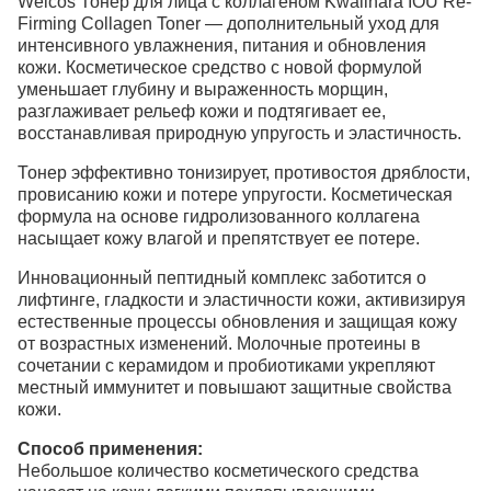
Welcos Тонер для лица с коллагеном Kwailnara IOU Re-
Firming Collagen Toner — дополнительный уход для
интенсивного увлажнения, питания и обновления
кожи. Косметическое средство с новой формулой
уменьшает глубину и выраженность морщин,
разглаживает рельеф кожи и подтягивает ее,
восстанавливая природную упругость и эластичность.
Тонер эффективно тонизирует, противостоя дряблости,
провисанию кожи и потере упругости. Косметическая
формула на основе гидролизованного коллагена
насыщает кожу влагой и препятствует ее потере.
Инновационный пептидный комплекс заботится о
лифтинге, гладкости и эластичности кожи, активизируя
естественные процессы обновления и защищая кожу
от возрастных изменений. Молочные протеины в
сочетании с керамидом и пробиотиками укрепляют
местный иммунитет и повышают защитные свойства
кожи.
Способ применения:
Небольшое количество косметического средства