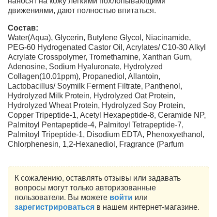
наносят на кожу легкими похлопывающими
движениями, дают полностью впитаться.
Состав:
Water(Aqua), Glycerin, Butylene Glycol, Niacinamide,
PEG-60 Hydrogenated Castor Oil, Acrylates/ C10-30 Alkyl
Acrylate Crosspolymer, Tromethamine, Xanthan Gum,
Adenosine, Sodium Hyaluronate, Hydrolyzed
Collagen(10.01ppm), Propanediol, Allantoin,
Lactobacillus/ Soymilk Ferment Filtrate, Panthenol,
Hydrolyzed Milk Protein, Hydrolyzed Oat Protein,
Hydrolyzed Wheat Protein, Hydrolyzed Soy Protein,
Copper Tripeptide-1, Acetyl Hexapeptide-8, Ceramide NP,
Palmitoyl Pentapeptide-4, Palmitoyl Tetrapeptide-7,
Palmitoyl Tripeptide-1, Disodium EDTA, Phenoxyethanol,
Chlorphenesin, 1,2-Hexanediol, Fragrance (Parfum
К сожалению, оставлять отзывы или задавать
вопросы могут только авторизованные
пользователи. Вы можете
войти
или
зарегистрироваться
в нашем интернет-магазине.