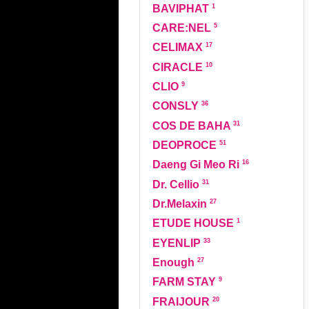
1
BAVIPHAT
5
CARE:NEL
17
CELIMAX
10
CIRACLE
9
CLIO
36
CONSLY
31
COS DE BAHA
51
DEOPROCE
16
Daeng Gi Meo Ri
31
Dr. Cellio
27
Dr.Melaxin
1
ETUDE HOUSE
33
EYENLIP
27
Enough
9
FARM STAY
20
FRAIJOUR