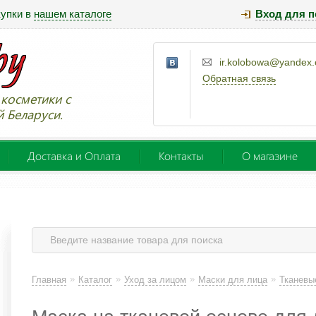
купки в
нашем каталоге
Вход для п
ir.kolobowa@yandex
Обратная связь
косметики с
й Беларуси.
Доставка и Оплата
Контакты
О магазине
»
»
»
»
Главная
Каталог
Уход за лицом
Маски для лица
Тканевы