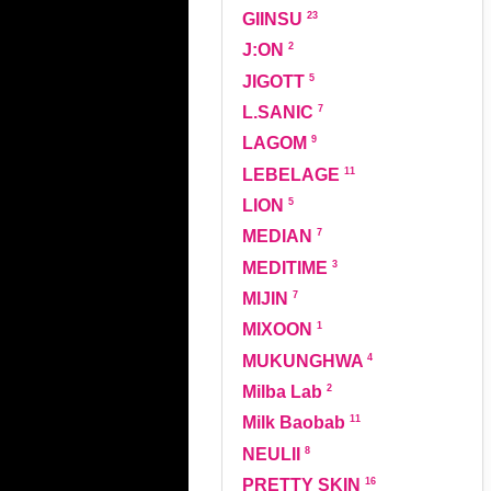
23
GIINSU
2
J:ON
5
JIGOTT
7
L.SANIC
9
LAGOM
11
LEBELAGE
5
LION
7
MEDIAN
3
MEDITIME
7
MIJIN
1
MIXOON
4
MUKUNGHWA
2
Milba Lab
11
Milk Baobab
8
NEULII
16
PRETTY SKIN