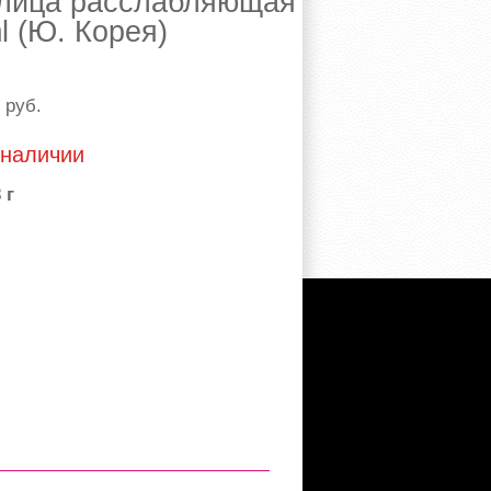
 лица расслабляющая
 (Ю. Корея)
0
руб.
 наличии
 г