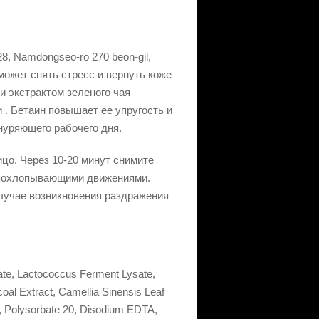
8, Namdongseo-ro 270 beon-gil,
ожет снять стресс и вернуть коже
и экстрактом зеленого чая
 . Бетаин повышает ее упругость и
нуряющего рабочего дня.
цо. Через 10-20 минут снимите
и похлопывающими движениями.
случае возникновения раздражения
sate, Lactococcus Ferment Lysate,
oal Extract, Camellia Sinensis Leaf
e, Polysorbate 20, Disodium EDTA,