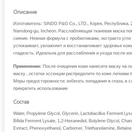
Описание
Изготовитель: SINDO P&G Co., LTD., Корея, Республика, 2
Namdong-gu, Incheon. Расслабляющая тканевая маска пом
сияние. Нежная формула с пробиотиками, экстракто угля 
успокаивает, увлажняет и восстанавливает здоровье кожи
гладкость. Идеальна для расслабления и ухода после из
Применение:
После очищения кожи нанесите маску на ли
маску , остатки эссенции распределите по коже легким
Меры предосторожности: избегать попадания в глаза, в 
прекратить использование
Состав
Water, Propylene Glycol, Glycerin, Lactobacillus Ferment Ly
Bifida Ferment Lysate, 1,2-Hexanediol, Butylene Glycol, Charc
Extract, Phenoxyethanol, Carbomer, Triethanolamine, Betain