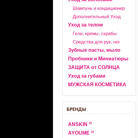
Шампунь и кондиционер
Дополнительный Уход
Уход за телом
Гели, кремы, скрабы
Средства для рук, ног
Зубные пасты, мыло
Пробники и Миниатюры
ЗАЩИТА от СОЛНЦА
Уход за губами
МУЖСКАЯ КОСМЕТИКА
БРЕНДЫ
29
ANSKIN
24
AYOUME