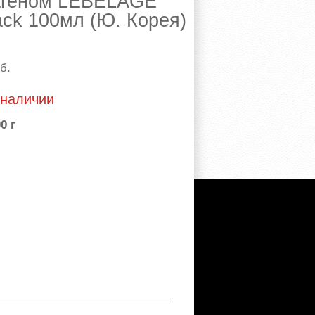
лагеном LEBELAGE
ack 100мл (Ю. Корея)
б.
 наличии
0 г