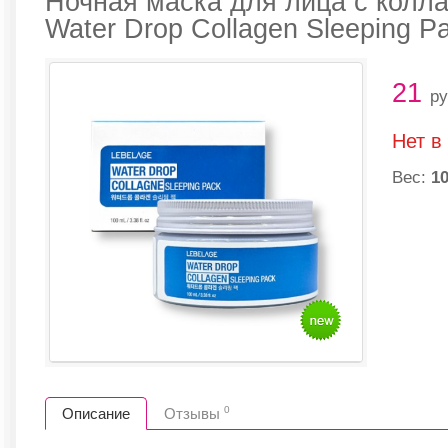
Ночная маска для лица с кол
Water Drop Collagen Sleeping P
21
ру
Нет в
Вес:
10
0
Описание
Отзывы