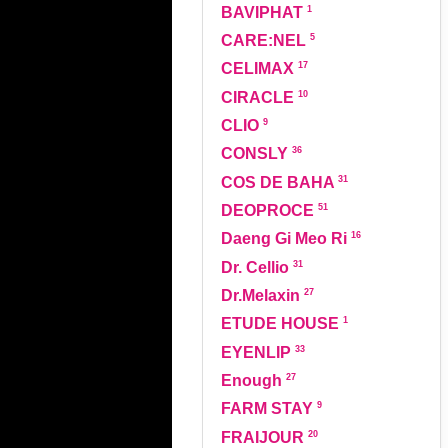
1
BAVIPHAT
5
CARE:NEL
17
CELIMAX
10
CIRACLE
9
CLIO
36
CONSLY
31
COS DE BAHA
51
DEOPROCE
16
Daeng Gi Meo Ri
31
Dr. Cellio
27
Dr.Melaxin
1
ETUDE HOUSE
33
EYENLIP
27
Enough
9
FARM STAY
20
FRAIJOUR