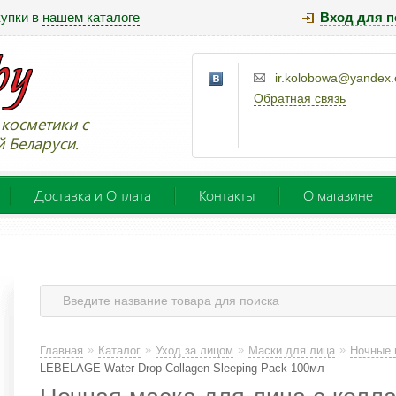
купки в
нашем каталоге
Вход для п
ir.kolobowa@yandex
Обратная связь
косметики с
й Беларуси.
Доставка и Оплата
Контакты
О магазине
»
»
»
»
Главная
Каталог
Уход за лицом
Маски для лица
Ночные 
LEBELAGE Water Drop Collagen Sleeping Pack 100мл