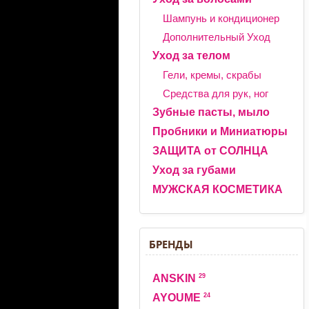
Шампунь и кондиционер
Дополнительный Уход
Уход за телом
Гели, кремы, скрабы
Средства для рук, ног
Зубные пасты, мыло
Пробники и Миниатюры
ЗАЩИТА от СОЛНЦА
Уход за губами
МУЖСКАЯ КОСМЕТИКА
БРЕНДЫ
29
ANSKIN
24
AYOUME