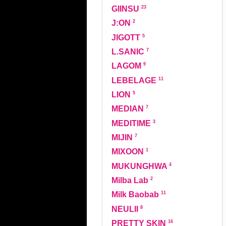
23
GIINSU
2
J:ON
5
JIGOTT
7
L.SANIC
9
LAGOM
11
LEBELAGE
5
LION
7
MEDIAN
3
MEDITIME
7
MIJIN
1
MIXOON
4
MUKUNGHWA
2
Milba Lab
11
Milk Baobab
8
NEULII
16
PRETTY SKIN