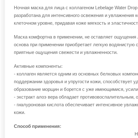
Ночная маска для лица с коллагеном Lebelage Water Drop
разработана для интенсивного освежения и увлажнения к
клеточном уровне, придавая коже мягкость и эластичнос
Маска комфортна в применении, не оставляет ощущения л
основа при применении приобретает легкую водянистую с
приятные ощущения свежести и увлажненности.
Активные компоненты:
- коллаген является одним из основных белковых компон
поддержании здоровья и упругости кожи, способствует у
образование морщин и борется с уже имеющимися, усил
- экстракт алоэ вера обладает противовоспалительным,
- гиалуроновая кислота обеспечивает интенсивное увлаж
кожи.
Способ применения:
Наносите маску за 10