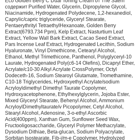
Eco Golden Berry C Dual Toning Cream от The Saem
содержит Purified Water, Glycerin, Dipropylene Glycol,
Niacinamide, Hydrogenated Polydecene, 1,2-hexanediol,
Caprylic/capric triglyceride, Glyceryl Stearate,
Pentaerythrityl TetraethylHexanoate, Golden Berry
Extract(6793.734 Ppm), Kelp Extract, Nasturtium Leaf
Extract, Yellow Wall Bark Extract, Cacao Seed Extract,
Pars Incense Leaf Extract, Hydrogenated Lecithin, Sodium
Hyaluronate, Vinyl Dimethicone, Cetearyl Alcohol,
Ethanol, Methyl Trimethicone, Panthenol, Polyglyceryl-10
Laurate, Hydrogenated Poly(c6-14 Olefins), Dicapryl Ether,
Acrylate/c10-30 Alkyl Acrylate CrossPolymer, Octyl
Dodeceth-16, Sodium Stearoyl Glutamate, Tromethamine,
C10-18 Triglycerides, Hydroxyethyl Acrylate/sodium
Acryloyldimethyl Dimethyl Taurate Copolymer,
Hydroxyacetophenone, Ethylhexylglycerin, Jojoba Ester,
Mixed Glyceryl Stearate, Behenyl Alcohol, Ammonium
AcryloylDimethyltaurate/v Picopolymer, Cetyl Alcohol,
Stearyl Alcohol, Adenosine, 3-o-ethyl Ascorbic
Acid(400ppm), Xanthan Gum, Sunflower Seed Wax,
Fructooligosaccharide, Glyceryl Polymer Methacrylate,
Dysodium Dithiae, Beta-glucan, Sodium Polyacrylate,
Sorbitan Isostearate, Fib-i/m-e Copolymer, Hydrolyzed