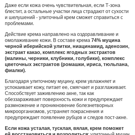
Даже если кожа очень чувствительная, если Т-зона
блестит, а остальные участки лица страдают от сухости
и шелушений - улиточный крем сможет справиться с
проблемами.
Действие крема направлено на оздоравливание и
омолаживание кожи. В составе крема
74% муцина
черной иберийской улитки, ниацинамид, аденозин,
экстракт какао, комплекс ягодных экстрактов
(малины, черники, клубники, голубики), комплекс
цветочных экстрактов (ромашки, ириса, тюльпана,
фиалки).
Благодаря улиточному муцину, крем увлажняет и
успокаивает кожу, питает ее, смягчает и разглаживает.
Способствует заживлению акне, так как
обеззараживает поверхность кожи и предупреждает
размножение и проникновение болезнетворных
микроорганизмов, устраняет покраснения и
предупреждает появление рубцов и следов пост-акне.
Если кожа усталая, тусклая, вялая, крем поможет
ей восстановиться и возродиться
: улиточный муцин