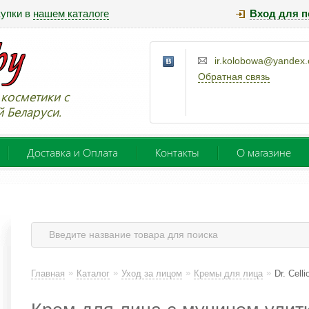
купки в
нашем каталоге
Вход для п
ir.kolobowa@yandex
Обратная связь
косметики с
й Беларуси.
Доставка и Оплата
Контакты
О магазине
»
»
»
»
Главная
Каталог
Уход за лицом
Кремы для лица
Dr. Cell