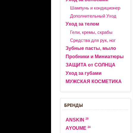
Шампунь и кондиционер
Дополнительный Уход
Уход за телом
Гели, кремы, скрабы
Средства для рук, ног
Зубные пасты, мыло
Пробники и Миниатюры
ЗАЩИТА от СОЛНЦА
Уход за губами
МУЖСКАЯ КОСМЕТИКА
БРЕНДЫ
29
ANSKIN
24
AYOUME