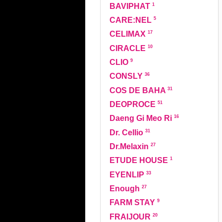
1
BAVIPHAT
5
CARE:NEL
17
CELIMAX
10
CIRACLE
9
CLIO
36
CONSLY
31
COS DE BAHA
51
DEOPROCE
16
Daeng Gi Meo Ri
31
Dr. Cellio
27
Dr.Melaxin
1
ETUDE HOUSE
33
EYENLIP
27
Enough
9
FARM STAY
20
FRAIJOUR