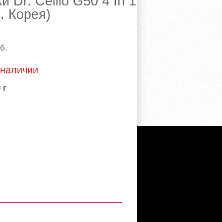
 Dr. Cellio G50 4 In 1
. Корея)
б.
 наличии
 г