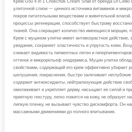
Крем G50 4 In 1 Chokchok Cream Snail от бренда Dr.Cellio
улиточной слизи — ценного источника витаминов и мик
покров питательными веществами и живительной влагой.
процессы регенерации, способствует быстрому восстано
тканей. Она сокращает количество имеющихся морщин, п
Крем с муцином улитки имеет антивозрастное действие, 
увядания, сохраняет эластичность и упругость кожи. Вхо
снижает видимость пигментных пятен и гиперпигментиро
оттенок и микрорельеф эпидермиса. Муцин улитки обла
свойствами, содержащий его крем эффективно убирает р
шелушения, покраснения, быстро залечивает неглубокие
содержит антиоксиданты, нейтрализующие действие сво
омолаживает и укрепляет дерму, насыщает ее силой и пр
приятную текстуру, легко ложится на кожу, не образует н
липкую пленку, не вызывает чувство дискомфорта. Он на
массажными движениями до полного впитывания.