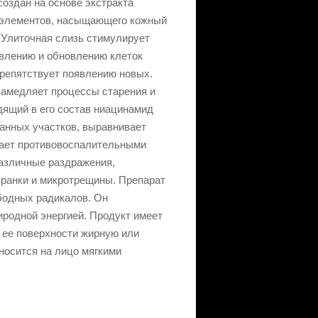
 создан на основе экстракта
роэлементов, насыщающего кожный
 Улиточная слизь стимулирует
влению и обновлению клеток
репятствует появлению новых.
замедляет процессы старения и
дящий в его состав ниацинамид
ванных участков, выравнивает
дает противовоспалительными
азличные раздражения,
 ранки и микротрещины. Препарат
бодных радикалов. Он
иродной энергией. Продукт имеет
а ее поверхности жирную или
носится на лицо мягкими