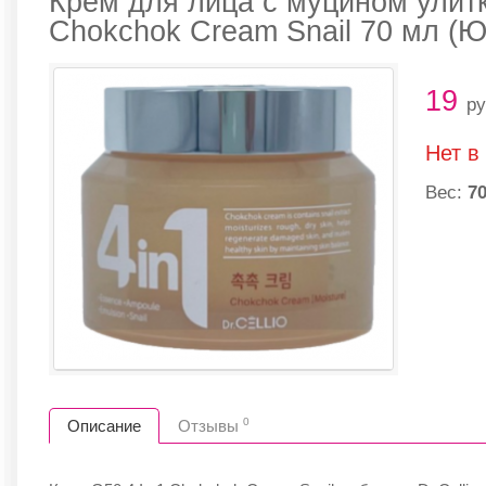
Крем для лица с муцином улитки
Chokchok Cream Snail 70 мл (Ю
19
ру
Нет в
Вес:
70
0
Описание
Отзывы