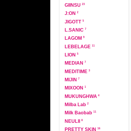
23
GIINSU
2
J:ON
5
JIGOTT
7
L.SANIC
9
LAGOM
11
LEBELAGE
5
LION
7
MEDIAN
3
MEDITIME
7
MIJIN
1
MIXOON
4
MUKUNGHWA
2
Milba Lab
11
Milk Baobab
8
NEULII
16
PRETTY SKIN