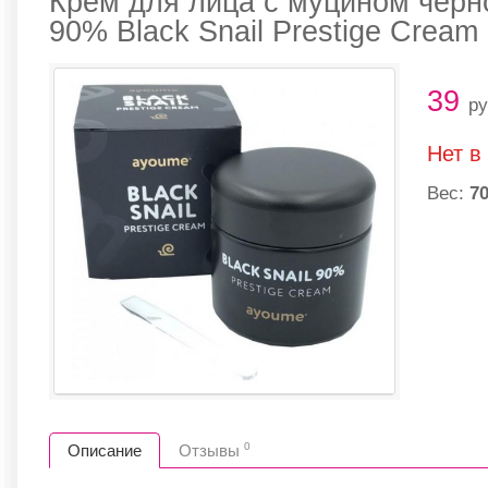
Крем для лица с муцином чер
90% Black Snail Prestige Cream
39
ру
Нет в
Вес:
70
0
Описание
Отзывы