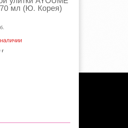
ной улитки AYOUME
 70 мл (Ю. Корея)
б.
 наличии
 г