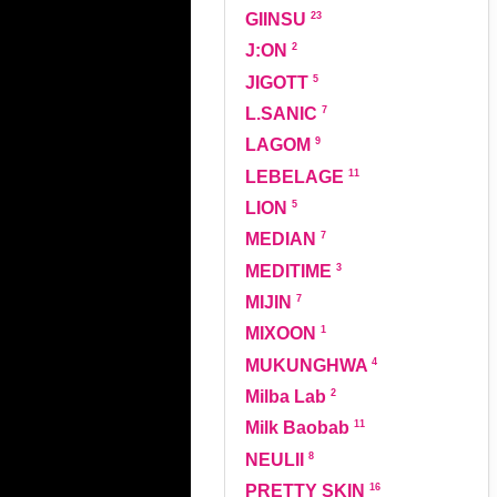
23
GIINSU
2
J:ON
5
JIGOTT
7
L.SANIC
9
LAGOM
11
LEBELAGE
5
LION
7
MEDIAN
3
MEDITIME
7
MIJIN
1
MIXOON
4
MUKUNGHWA
2
Milba Lab
11
Milk Baobab
8
NEULII
16
PRETTY SKIN