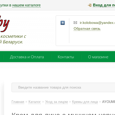
купки в
нашем каталоге
Вход для п
ir.kolobowa@yandex
Обратная связь
косметики с
й Беларуси.
Доставка и Оплата
Контакты
О магазине
»
»
»
»
Главная
Каталог
Уход за лицом
Кремы для лица
AYOUME 