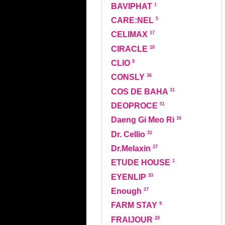
1
BAVIPHAT
5
CARE:NEL
17
CELIMAX
10
CIRACLE
9
CLIO
36
CONSLY
31
COS DE BAHA
51
DEOPROCE
16
Daeng Gi Meo Ri
31
Dr. Cellio
27
Dr.Melaxin
1
ETUDE HOUSE
33
EYENLIP
27
Enough
9
FARM STAY
20
FRAIJOUR