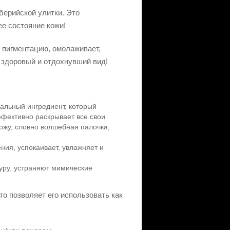
иберийской улитки. Это
е состояние кожи!
т пигментацию, омолаживает,
, здоровый и отдохнувший вид!
альный ингредиент, который
ффективно раскрывает все свои
кожу, словно волшебная палочка,
ния, успокаивает, увлажняет и
уру, устраняют мимические
то позволяет его использовать как