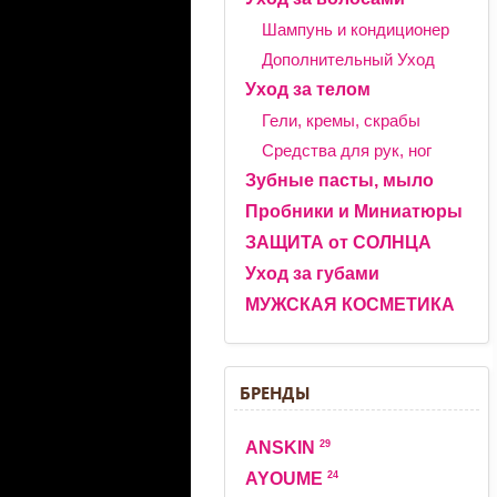
Шампунь и кондиционер
Дополнительный Уход
Уход за телом
Гели, кремы, скрабы
Средства для рук, ног
Зубные пасты, мыло
Пробники и Миниатюры
ЗАЩИТА от СОЛНЦА
Уход за губами
МУЖСКАЯ КОСМЕТИКА
БРЕНДЫ
29
ANSKIN
24
AYOUME