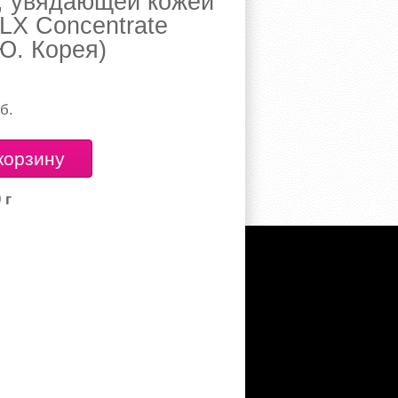
й, увядающей кожей
 Concentrate
Ю. Корея)
б.
корзину
 г