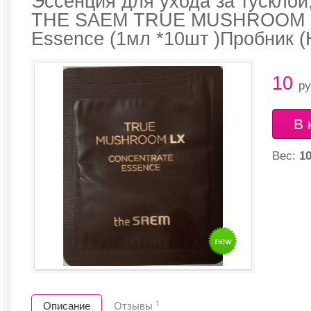
Эссенция для ухода за тускло
THE SAEM TRUE MUSHROOM LX
Essence (1мл *10шт )Пробник (
10
ру
В 
Вес:
10
1
Описание
Отзывы