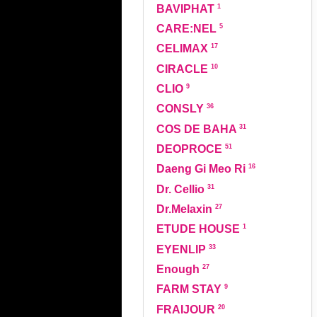
1
BAVIPHAT
5
CARE:NEL
17
CELIMAX
10
CIRACLE
9
CLIO
36
CONSLY
31
COS DE BAHA
51
DEOPROCE
16
Daeng Gi Meo Ri
31
Dr. Cellio
27
Dr.Melaxin
1
ETUDE HOUSE
33
EYENLIP
27
Enough
9
FARM STAY
20
FRAIJOUR