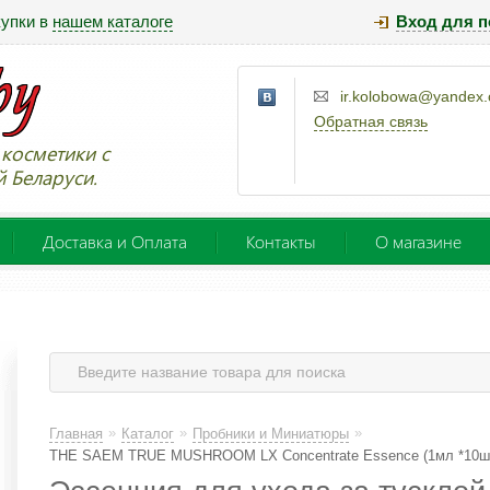
купки в
нашем каталоге
Вход для п
ir.kolobowa@yandex
Обратная связь
косметики с
й Беларуси.
Доставка и Оплата
Контакты
О магазине
»
»
»
Главная
Каталог
Пробники и Миниатюры
THE SAEM TRUE MUSHROOM LX Concentrate Essence (1мл *10шт