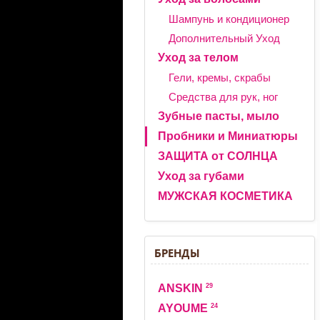
Шампунь и кондиционер
Дополнительный Уход
Уход за телом
Гели, кремы, скрабы
Средства для рук, ног
Зубные пасты, мыло
Пробники и Миниатюры
ЗАЩИТА от СОЛНЦА
Уход за губами
МУЖСКАЯ КОСМЕТИКА
БРЕНДЫ
29
ANSKIN
24
AYOUME