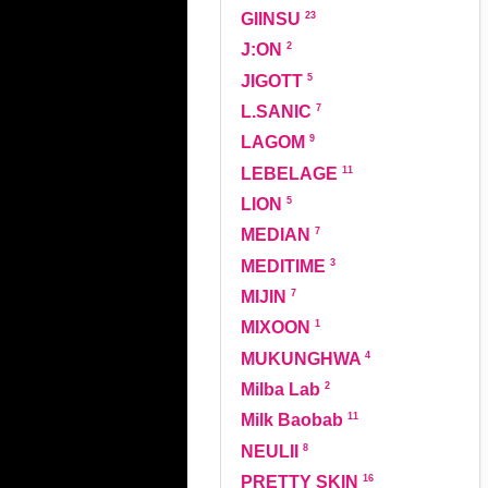
23
GIINSU
2
J:ON
5
JIGOTT
7
L.SANIC
9
LAGOM
11
LEBELAGE
5
LION
7
MEDIAN
3
MEDITIME
7
MIJIN
1
MIXOON
4
MUKUNGHWA
2
Milba Lab
11
Milk Baobab
8
NEULII
16
PRETTY SKIN