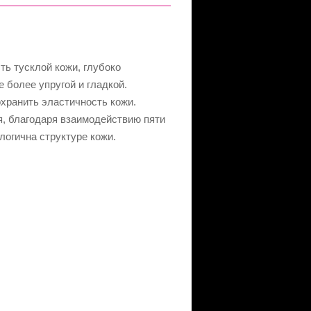
ь тусклой кожи, глубоко
 более упругой и гладкой.
охранить эластичность кожи.
я, благодаря взаимодействию пяти
логична структуре кожи.